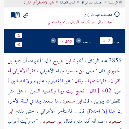
الرئيسية
مصنف عبد الرزاق
كتاب الصلاة
باب الإمام يقرأ غير القرآن
تراجم الأعلام
مصنف عبد الرزاق
عبد الرزاق - أبو بكر عبد الرزاق بن همام الصنعاني
جزء
صفحة
2
402
3856
عبد الرزاق
، أخبرنا
ابن جريج
قال : أخبرت أن
حميد بن
الحميري
قال : صلى
ابن مسعود
وراء الأعرابي ،
فقرأ الأعرابي أم
القرآن ، فلما ختمها ، وقال :
غير المغضوب عليهم ولا الضالين
[
ص:
402 ]
قال : نحج بيت ربنا ونقضيه الدين
، على مثل
القطوات يهوين ، قال
ابن مسعود
:
ما سمعنا بهذا في الملة الآخرة
إن هذا إلا اختلاق
قال : فاستأخر الأعرابي ، حتى تقدم
ابن
مسعود
، علم أنه أفقه منه ، فقال
ابن مسعود
: " ما رأيت أعرابيا