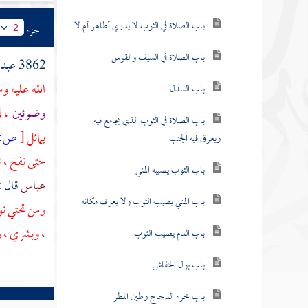
باب الصلاة في الثوب لا يدري أطاهر أم لا
جزء
2
باب الصلاة في السيف والقوس
3862
عبد 
الله عليه و
باب السدل
وضوئين
، ل
باب الصلاة في الثوب الذي يجامع فيه
يمائل
[
ص:
ويعرق فيه الجنب
حتى نفخ ، 
باب الثوب يصيبه المني
عباس
قال :
باب المني يصيب الثوب ولا يعرف مكانه
ومن تحتي نو
، وبشري ، 
باب الدم يصيب الثوب
باب بول الخفاش
باب خرء الدجاج وطين المطر