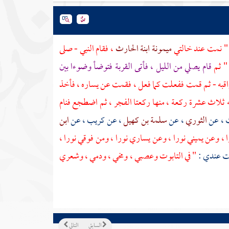
" نمت عند خالتي
ميمونة ابنة الحارث
، فقام النبي - صلى
 " ثم
قام يصلي من الليل ، فأتى القربة فتوضأ وضوءا بين
 أراقبه - ثم قمت ففعلت كما فعل ، فقمت عن يساره ، فأخذ
ه ثلاث عشرة ركعة ، منها ركعتا الفجر ، ثم اضطجع فنام
ث ، عن
الثوري
، عن
سلمة بن كهيل
، عن
كريب
، عن
ابن
 ، وعن يميني نورا ، وعن يساري نورا ، ومن فوقي نورا ،
ت عندي :
" في التابوت وعصبي ، ومخي ، ودمي ، وشعري
السابق
التالي