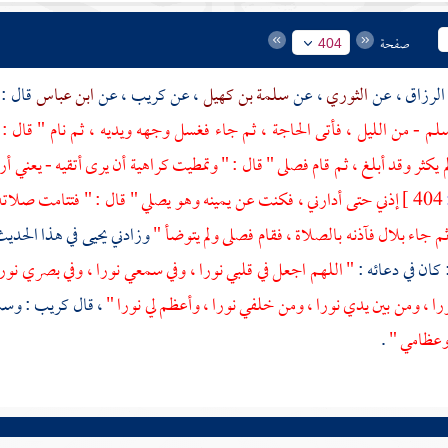
صفحة
404
الرزاق
، عن
الثوري
، عن
سلمة بن كهيل
، عن
كريب
، عن
ابن عباس
قال :
سلم - من الليل ، فأتى الحاجة ، ثم جاء فغسل وجهه ويديه ، ثم نام " قال :
م يكثر وقد أبلغ ، ثم قام فصلى " قال : " وتمطيت كراهية أن يرى أتقيه - يعني
404 ]
إذني حتى أدارني ، فكنت عن يمينه وهو يصلي " قال : " فتتامت صلات
ثم جاء
بلال
فآذنه بالصلاة ، فقام فصلى ولم يتوضأ "
وزادني
يحيى
في هذا الحدي
 كان في دعائه :
" اللهم اجعل في قلبي نورا ، وفي سمعي نورا ، وفي بصري نورا
را ، ومن بين يدي نورا ، ومن خلفي نورا ، وأعظم لي نورا "
، قال
كريب
: وس
وعظامي "
.