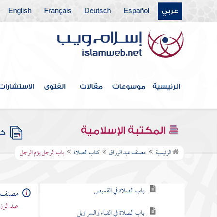
عربي
Español
Deutsch
Français
English
فهرس الكتاب
الرئيسية
موسوعات
مقالات
الفتوى
الاستشارات
كتاب الطهارة
كتاب الحيض
المكتبة الإسلامية
كتب
كتاب الصلاة
الرئيسية
مصنف عبد الرزاق
كتاب الصلاة
باب الرجل يؤم الرجل
باب ما يكفي الرجل من الثياب
باب الصلاة في القميص
مصنف ع
عبد الرزا
باب الصلاة في القباء والسراويل