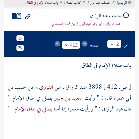
الرئيسية
مصنف عبد الرزاق
كتاب الصلاة
باب صلاة الإمام في الطاق
تراجم الأعلام
مصنف عبد الرزاق
عبد الرزاق - أبو بكر عبد الرزاق بن همام الصنعاني
جزء
صفحة
2
412
باب صلاة الإمام في الطاق
[
ص:
412 ]
3898
عبد الرزاق
، عن
الثوري
، عن
حبيب بن
أبي عمرة
قال : " رأيت
سعيد بن جبير
يصلي في طاق الإمام "
قال
عبد الرزاق
: " ورأيت
معمرا
إذا أمنا
يصلي في طاق الإمام
"
.