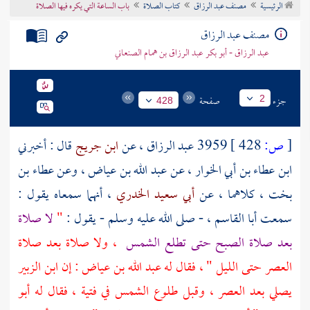
الرئيسية
مصنف عبد الرزاق
كتاب الصلاة
باب الساعة التي يكره فيها الصلاة
تراجم الأعلام
مصنف عبد الرزاق
عبد الرزاق - أبو بكر عبد الرزاق بن همام الصنعاني
جزء
صفحة
2
428
[
ص:
428 ]
3959
عبد الرزاق
، عن
ابن جريج
قال : أخبرني
ابن عطاء بن أبي الخوار
، عن
عبد الله بن عياض
، وعن
عطاء بن
بخت
، كلاهما ، عن
أبي سعيد الخدري
، أنهما سمعاه يقول :
سمعت
أبا القاسم ، - صلى الله عليه وسلم
- يقول :
"
لا صلاة
بعد صلاة الصبح حتى تطلع الشمس
، ولا صلاة بعد صلاة
العصر حتى الليل " ، فقال له
عبد الله بن عياض
: إن
ابن الزبير
يصلي بعد العصر ، وقبل طلوع الشمس في فتية ، فقال له
أبو