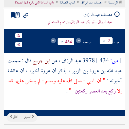
الرئيسية
مصنف عبد الرزاق
كتاب الصلاة
باب الساعة التي يكره فيها الصلاة
تراجم الأعلام
مصنف عبد الرزاق
عبد الرزاق - أبو بكر عبد الرزاق بن همام الصنعاني
جزء
صفحة
2
434
[
ص:
434 ]
3978
عبد الرزاق
، عن
ابن جريج
قال : سمعت
عبد الله بن عروة بن الزبير
، يذكر أن
عروة
أخبره ، أن
عائشة
أخبرته :
" أن النبي - صلى الله عليه وسلم - لم يدخل عليها قط
إلا
ركع بعد العصر ركعتين
"
.
السابق
التالي