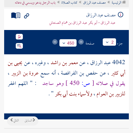
الرئيسية
مصنف عبد الرزاق
كتاب الصلاة
باب الرجل يدعو ويسمي في دعائه
تراجم الأعلام
مصنف عبد الرزاق
عبد الرزاق - أبو بكر عبد الرزاق بن همام الصنعاني
جزء
صفحة
2
450
4042
عبد الرزاق
، عن
معمر بن راشد
، وغيره ، عن
يحيى بن
أبي كثير
، عن
حفص بن الفرافصة
، أنه سمع
عروة بن الزبير
،
يقول في صلاته
[
ص:
450 ]
وهو ساجد
: " اللهم اغفر
للزبير بن العوام
،
ولأسماء بنت أبي بكر
" .
السابق
التالي