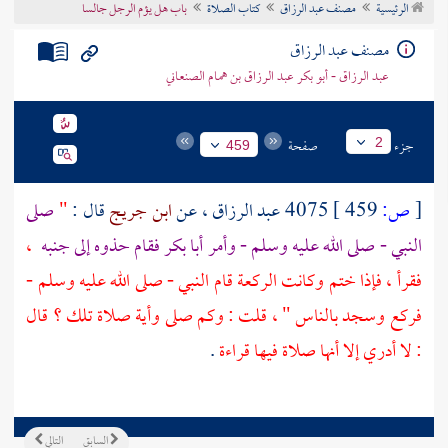
الرئيسية
مصنف عبد الرزاق
كتاب الصلاة
باب هل يؤم الرجل جالسا
تراجم الأعلام
مصنف عبد الرزاق
عبد الرزاق - أبو بكر عبد الرزاق بن همام الصنعاني
جزء
صفحة
2
459
[
ص:
459 ]
4075
عبد الرزاق
، عن
ابن جريج
قال :
"
صلى
النبي - صلى الله عليه وسلم - وأمر
أبا بكر
فقام حذوه إلى جنبه
،
فقرأ ، فإذا ختم وكانت الركعة قام النبي - صلى الله عليه وسلم -
فركع وسجد بالناس " ، قلت : وكم صلى وأية صلاة تلك ؟ قال
: لا أدري إلا أنها صلاة فيها قراءة
.
السابق
التالي