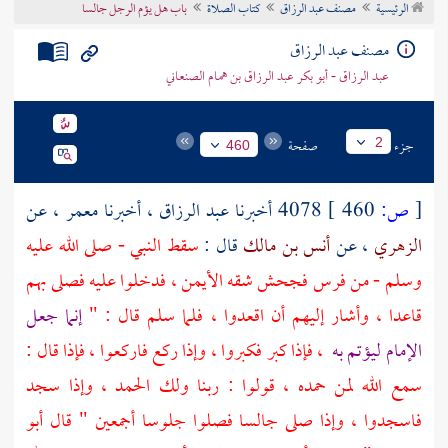
الرئيسية
مصنف عبد الرزاق
كتاب الصلاة
باب هل يؤم الرجل جالسا
تراجم الأعلام
مصنف عبد الرزاق
عبد الرزاق - أبو بكر عبد الرزاق بن همام الصنعاني
جزء
صفحة
2
460
[
ص:
460 ]
4078 أخبرنا
عبد الرزاق
، أخبرنا
معمر
، عن
الزهري
، عن
أنس بن مالك
قال :
سقط النبي - صلى الله عليه
وسلم - من فرس فجحش شقه الأيمن ، فدخلوا عليه فصلى بهم
قاعدا ، وأشار إليهم أن اقعدوا ، فلما سلم قال : "
إنما جعل
الإمام ليؤتم به
، فإذا كبر فكبروا ، وإذا ركع فاركعوا ، فإذا قال :
سمع الله لمن حمده ، قولوا : ربنا ولك الحمد ، وإذا سجد
فاسجدوا ، وإذا صلى جالسا فصلوا جلوسا أجمعين " قال
أبو