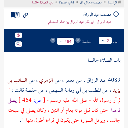
الرئيسية
مصنف عبد الرزاق
كتاب الصلاة
باب الصلاة جالسا
تراجم الأعلام
مصنف عبد الرزاق
عبد الرزاق - أبو بكر عبد الرزاق بن همام الصنعاني
جزء
صفحة
2
464
باب الصلاة جالسا
4089
عبد الرزاق
، عن
معمر
، عن
الزهري
، عن
السائب بن
يزيد
، عن
المطلب بن أبي وداعة السهمي
، عن
حفصة
قالت :
"
لم أر رسول الله - صلى الله عليه وسلم -
[
ص:
464 ]
يصلي
قاعدا
حتى كان قبل موته بعام أو اثنين ، وكان يصلي في سبحته
جالسا ، ويرتل السورة حتى يكون في قراءة أطول منها "
.