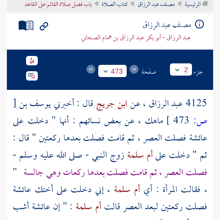
الرئيسية
مصنف عبد الرزاق
كتاب الصلاة
باب فضل صلاة القائم على القاعد
تراجم الأعلام
مصنف عبد الرزاق
عبد الرزاق - أبو بكر عبد الرزاق بن همام الصنعاني
جزء
صفحة
2
473
4125
عبد الرزاق
، عن
ابن جريج
قال : أخبرني
يوسف بن
[
ص:
473 ]
ماهك
، عن بعض نسائهم : أنها " دخلت على
عائشة
فصلت العصر ، ثم قامت فصلت بعدها ركعتين " قال :
ثم " دخلت على
أم سلمة
زوج النبي - صلى الله عليه وسلم -
فصلت العصر ، ثم قامت فصلت بعدها ركعات وهي جالسة
"
، فقالت المرأة : أي
أم سلمة
، إني دخلت على أختك
عائشة
فصلت ركعتين لبعد العصر قالت
أم سلمة
: " إن
عائشة
أشب