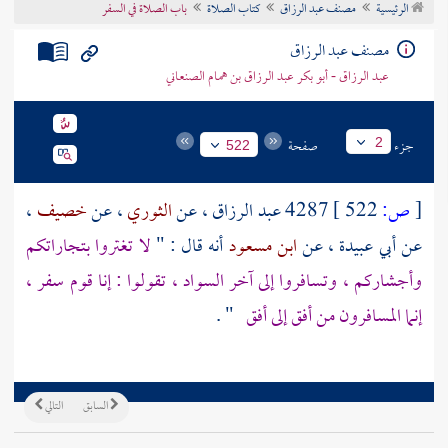
الرئيسية
مصنف عبد الرزاق
كتاب الصلاة
باب الصلاة في السفر
تراجم الأعلام
مصنف عبد الرزاق
عبد الرزاق - أبو بكر عبد الرزاق بن همام الصنعاني
جزء
صفحة
2
522
[
ص:
522 ]
4287
عبد الرزاق
، عن
الثوري
، عن
خصيف
،
عن
أبي عبيدة
، عن
ابن مسعود
أنه قال : "
لا تغتروا بتجاراتكم
وأجشاركم ، وتسافروا إلى آخر السواد ، تقولوا : إنا قوم سفر ،
إنما المسافرون من أفق إلى أفق
" .
السابق
التالي