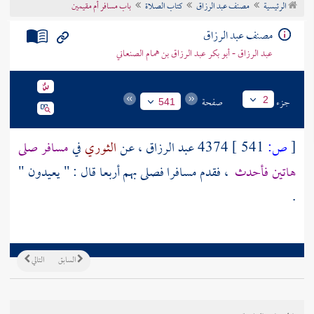
الرئيسية
مصنف عبد الرزاق
كتاب الصلاة
باب مسافر أم مقيمين
تراجم الأعلام
مصنف عبد الرزاق
عبد الرزاق - أبو بكر عبد الرزاق بن همام الصنعاني
جزء
صفحة
2
541
[
ص:
541 ]
4374
عبد الرزاق
، عن
الثوري
في
مسافر صلى
هاتين فأحدث
، فقدم مسافرا فصلى بهم أربعا قال : " يعيدون "
.
السابق
التالي