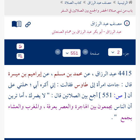
الرئيسية
مصنف عبد الرزاق
كتاب الصلاة
تراجم الأعلام
باب من نسي صلاة الحضر والجمع بين الصلاتين في السفر
مصنف عبد الرزاق
عبد الرزاق - أبو بكر عبد الرزاق بن همام الصنعاني
جزء
صفحة
2
551
4415
عبد الرزاق
، عن
محمد بن مسلم
، عن
إبراهيم بن ميسرة
قال : جاءت امرأة إلى
طاوس
فقالت : إني أكره أبي ؛ حملني على
أن
[
ص:
551 ]
أجمع بين الصلاتين قال : " لا يضرك ، أما ترين
أن الناس
يجمعون بين الهاجرة والعصر
بعرفة
، والمغرب والعشاء
بجمع
" .