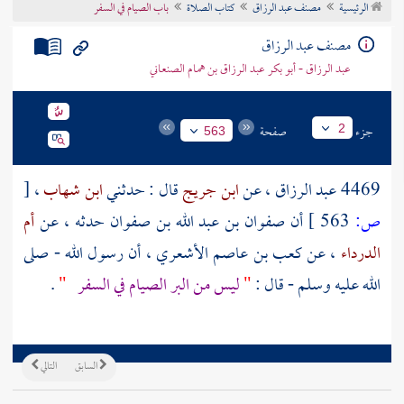
الرئيسية
مصنف عبد الرزاق
كتاب الصلاة
باب الصيام في السفر
تراجم الأعلام
مصنف عبد الرزاق
عبد الرزاق - أبو بكر عبد الرزاق بن همام الصنعاني
جزء
صفحة
2
563
4469
عبد الرزاق
، عن
ابن جريج
قال : حدثني
ابن شهاب
،
[
ص:
563 ]
أن
صفوان بن عبد الله بن صفوان
حدثه ، عن
أم
الدرداء
، عن
كعب بن عاصم الأشعري
، أن رسول الله - صلى
الله عليه وسلم - قال :
"
ليس من البر الصيام في السفر
"
.
السابق
التالي