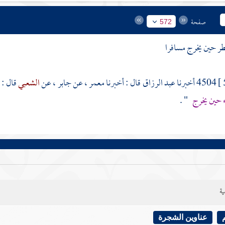
صفحة
572
ر حين يخرج مسافرا
4504 أخبرنا
عبد الرزاق
قال : أخبرنا
معمر
، عن
جابر
، عن
الشعبي
قال : 
ء حين يخرج
" .
ية
عناوين الشجرة