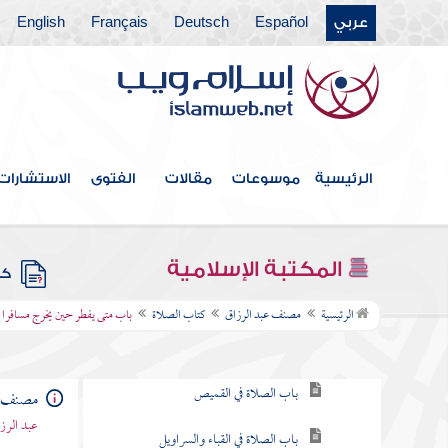
عربي
Español
Deutsch
Français
English
فهرس الكتاب
الرئيسية
موسوعات
مقالات
الفتوى
الاستشارات
كتاب الطهارة
كتاب الحيض
المكتبة الإسلامية
كتب
كتاب الصلاة
الرئيسية
مصنف عبد الرزاق
كتاب الصلاة
باب متى يفطر حين يخرج مسافرا
باب ما يكفي الرجل من الثياب
باب الصلاة في القميص
مصنف ع
عبد الرزا
باب الصلاة في القباء والسراويل