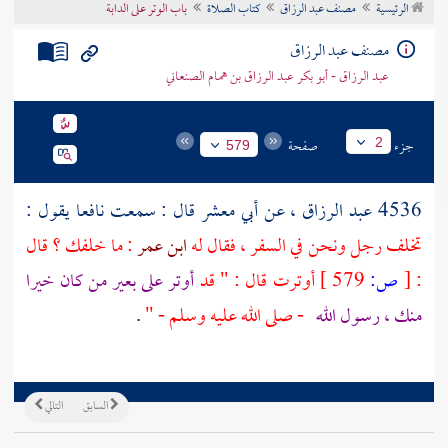
الرئيسية
مصنف عبد الرزاق
كتاب الصلاة
باب الوتر على الدابة
تراجم الأعلام
مصنف عبد الرزاق
عبد الرزاق - أبو بكر عبد الرزاق بن همام الصنعاني
جزء
صفحة
2
579
4536
عبد الرزاق
، عن
أبي معشر
قال : سمعت
نافعا
يقول :
تخلف رجل ونحن في السفر ، فقال له
ابن عمر
: ما خلفك ؟ قال
:
[
ص:
579 ]
أوترت قال : " قد
أوتر على بعير من كان خيرا
منك ، رسول الله
- صلى الله عليه وسلم - "
.
السابق
التالي