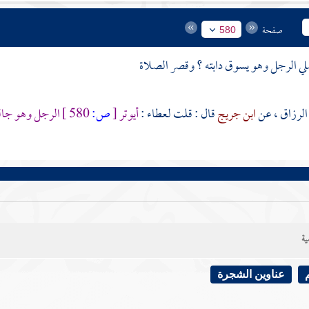
صفحة
580
ي الرجل وهو يسوق دابته ؟ وقصر الصلاة
الرزاق
، عن
ابن جريج
قال : قلت
لعطاء
:
أيوتر
[
ص:
580 ]
الرجل وهو جا
ية
عناوين الشجرة