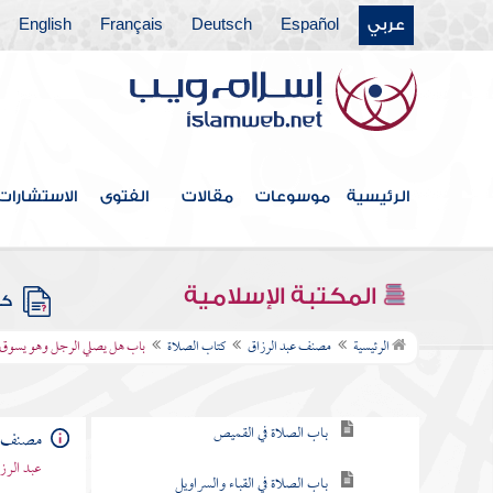
عربي
Español
Deutsch
Français
English
فهرس الكتاب
الرئيسية
موسوعات
مقالات
الفتوى
الاستشارات
كتاب الطهارة
كتاب الحيض
المكتبة الإسلامية
كتب
كتاب الصلاة
الرئيسية
مصنف عبد الرزاق
كتاب الصلاة
باب هل يصلي الرجل وهو يسوق د
باب ما يكفي الرجل من الثياب
باب الصلاة في القميص
مصنف ع
عبد الرزا
باب الصلاة في القباء والسراويل