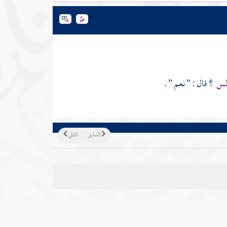
لس
؟ قال : " نعم " .
السابق
التالي