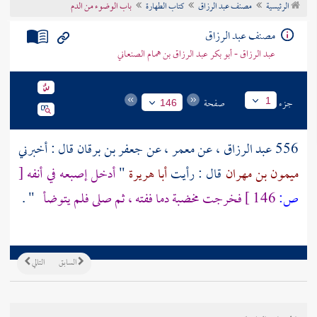
الرئيسية
مصنف عبد الرزاق
كتاب الطهارة
باب الوضوء من الدم
تراجم الأعلام
مصنف عبد الرزاق
عبد الرزاق - أبو بكر عبد الرزاق بن همام الصنعاني
جزء
صفحة
1
146
556
عبد الرزاق
، عن
معمر
، عن
جعفر بن برقان
قال : أخبرني
ميمون بن مهران
قال : رأيت
أبا هريرة
"
أدخل إصبعه في أنفه
[
ص:
146 ]
فخرجت مخضبة دما ففته ، ثم صلى فلم يتوضأ
" .
السابق
التالي