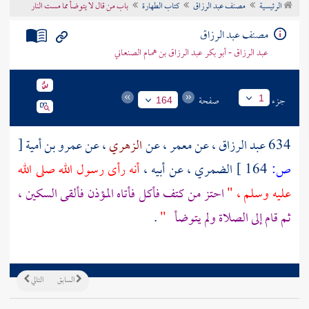
الرئيسية
مصنف عبد الرزاق
كتاب الطهارة
باب من قال لا يتوضأ مما مست النار
تراجم الأعلام
مصنف عبد الرزاق
عبد الرزاق - أبو بكر عبد الرزاق بن همام الصنعاني
جزء
صفحة
1
164
634
عبد الرزاق
، عن
معمر
، عن
الزهري
، عن
عمرو بن أمية
[
ص:
164 ]
الضمري
، عن أبيه ،
أنه رأى رسول الله صلى الله
عليه وسلم ، "
احتز من كتف فأكل فأتاه المؤذن فألقى السكين ،
ثم قام إلى الصلاة ولم يتوضأ
"
.
السابق
التالي