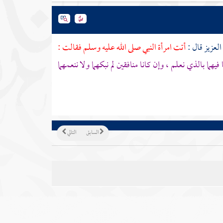
العزيز
قال :
أتت امرأة النبي صلى الله عليه وسلم فقالت :
فيهما بالذي نعلم ، وإن كانا منافقين لم نبكهما ولا ننعمهما
السابق
التالي