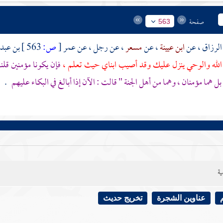
صفحة
563
الرزاق
، عن
ابن عيينة
، عن
مسعر
، عن رجل ، عن
عمر
[
ص:
563 ]
بن عبد 
لله والوحي ينزل عليك وقد أصيب ابناي حيث تعلم ،
فإن يكونا مؤمنين قلنا 
 بل هما مؤمنان ، وهما من أهل الجنة " قالت : الآن إذا أبالغ في البكاء عليهم
.
ية
عناوين الشجرة
تخريج حديث