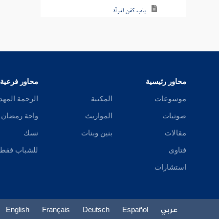
باب كفن المرأة
باب الكفن من جميع المال
باب كفن الصبي
باب شعر الميت وأظفاره
محاور رئيسية
محاور فرعية
باب النعش والاستغفار
موسوعات
المكتبة
الرحمة المهد
صوتيات
المواريث
واحة رمضان
باب المشي بالجنازة
مقالات
بنين وبنات
نسك
باب كسر عظم الميت
فتاوى
للشباب فقط
باب المشي أمام الجنازة
استشارات
باب فضل اتباع الجنائز
باب الصلاة على الجنازة على غير وضوء
عربي
Español
Deutsch
Français
English