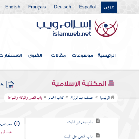
عربي
Español
Deutsch
Français
English
كتاب الطهارة
كتاب الحيض
كتاب الصلاة
كتاب الجمعة
الرئيسية
موسوعات
مقالات
الفتوى
الاستشارات
كتاب صلاة العيدين
كتاب فضائل القرآن
المكتبة الإسلامية
كتب
كتاب الجنائز
الرئيسية
مصنف عبد الرزاق
كتاب الجنائز
باب الصبر والبكاء والنياحة
باب تلقنة المريض
باب إغماض الميت
مصنف ع
عبد الرزا
باب النعي على الميت