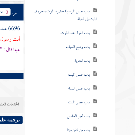
باب غسل المرء إذا حضره الموت وحروف
جزء
3
الميت إلى القبلة
6696
عبد 
باب القول عند الموت
أنت رسول ا
باب وضع السيف
عينا قال : "
باب التعزية
باب غسل الميت
باب غسل النساء
باب عصر الميت
الخدمات العلم
باب أجر الغاسل
ترجمة علم
باب من كفن ميتا