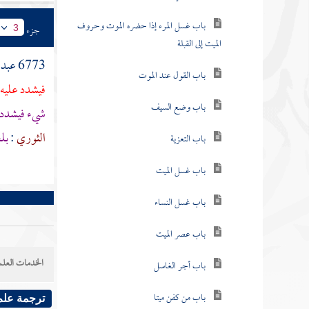
باب غسل المرء إذا حضره الموت وحروف
جزء
3
الميت إلى القبلة
6773
عبد 
باب القول عند الموت
فيشدد عليه 
باب وضع السيف
شيء فيشدد 
الثوري
:
بل
باب التعزية
باب غسل الميت
باب غسل النساء
باب عصر الميت
الخدمات العلم
باب أجر الغاسل
باب من كفن ميتا
ترجمة علم