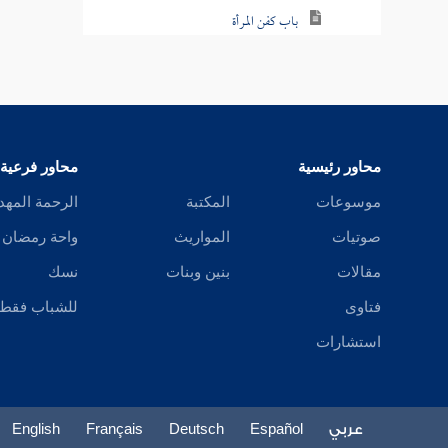
باب كفن المرأة
باب الكفن من جميع المال
باب كفن الصبي
باب شعر الميت وأظفاره
محاور رئيسية
محاور فرعية
باب النعش والاستغفار
موسوعات
المكتبة
الرحمة المهد
صوتيات
المواريث
واحة رمضان
باب المشي بالجنازة
مقالات
بنين وبنات
نسك
باب كسر عظم الميت
فتاوى
للشباب فقط
باب المشي أمام الجنازة
استشارات
باب فضل اتباع الجنائز
باب الصلاة على الجنازة على غير وضوء
عربي
Español
Deutsch
Français
English