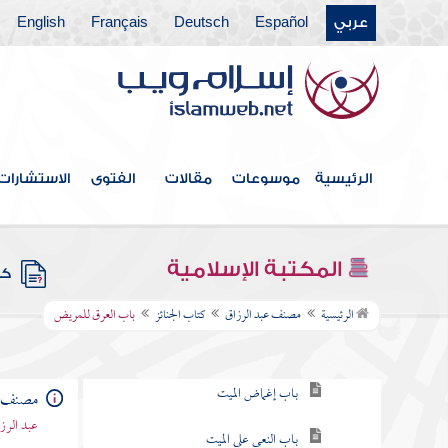
عربي
Español
Deutsch
Français
English
كتاب الطهارة
كتاب الحيض
كتاب الصلاة
كتاب الجمعة
الرئيسية
موسوعات
مقالات
الفتوى
الاستشارات
كتاب صلاة العيدين
كتاب فضائل القرآن
المكتبة الإسلامية
كتب
كتاب الجنائز
الرئيسية
مصنف عبد الرزاق
كتاب الجنائز
باب العرق للمريض
باب تلقنة المريض
باب إغماض الميت
مصنف ع
عبد الرزا
باب النعي على الميت