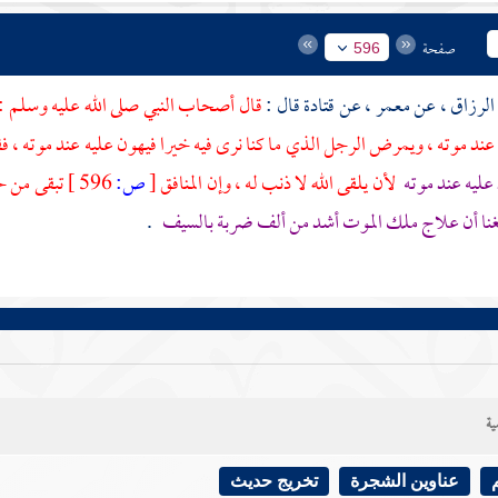
صفحة
596
الرزاق
، عن
معمر
، عن
قتادة
قال :
قال أصحاب النبي صلى الله عليه وسلم : 
عند موته ، ويمرض الرجل الذي ما كنا نرى فيه خيرا فيهون عليه عند موته ، فق
عليه عند موته
لأن يلقى الله لا ذنب له ، وإن المنافق
[
ص:
596 ]
تبقى من حس
غنا أن علاج ملك الموت أشد من ألف ضربة بالسيف
.
ية
عناوين الشجرة
تخريج حديث