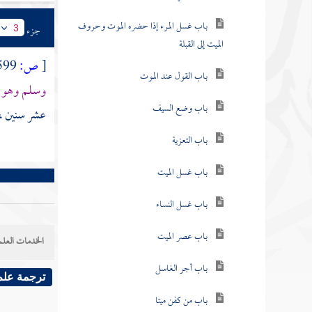
باب غسل المرء إذا حضره الموت وحروف
جزء
3
الميت إلى القبلة
[
ص:
599 ]
باب القول عند الموت
وسلم وهو ا
باب وضع السيف
عشر سنين ، 
باب التعزية
باب غسل الميت
باب غسل النساء
باب عصر الميت
الخدمات العلم
باب أجر الغاسل
ترجمة علم
باب من كفن ميتا