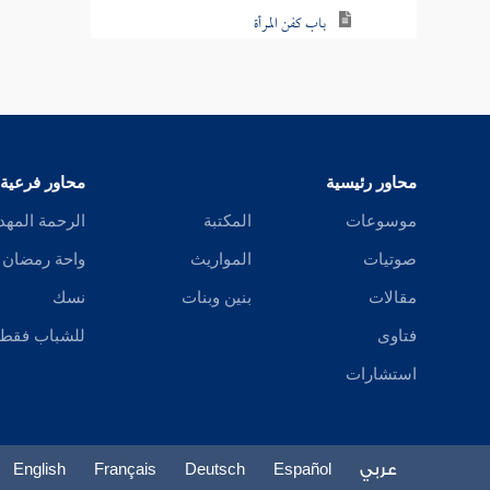
باب كفن المرأة
باب الكفن من جميع المال
باب كفن الصبي
باب شعر الميت وأظفاره
محاور رئيسية
محاور فرعية
باب النعش والاستغفار
موسوعات
المكتبة
الرحمة المهد
صوتيات
المواريث
واحة رمضان
باب المشي بالجنازة
مقالات
بنين وبنات
نسك
باب كسر عظم الميت
فتاوى
للشباب فقط
باب المشي أمام الجنازة
استشارات
باب فضل اتباع الجنائز
باب الصلاة على الجنازة على غير وضوء
عربي
Español
Deutsch
Français
English