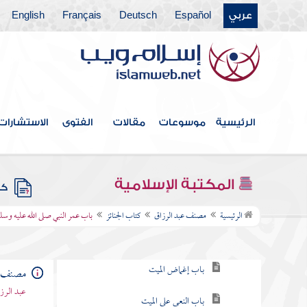
عربي
Español
Deutsch
Français
English
كتاب الطهارة
كتاب الحيض
كتاب الصلاة
كتاب الجمعة
الرئيسية
موسوعات
مقالات
الفتوى
الاستشارات
كتاب صلاة العيدين
كتاب فضائل القرآن
المكتبة الإسلامية
كتب
كتاب الجنائز
الرئيسية
مصنف عبد الرزاق
كتاب الجنائز
باب عمر النبي صلى الله عليه و
باب تلقنة المريض
باب إغماض الميت
مصنف ع
عبد الرزا
باب النعي على الميت