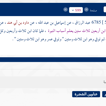
صفحة
599
6785
عبد الرزاق
، عن
إسماعيل بن عبد الله
، عن
داود بن أبي هند
، عن
بن أربعين ثلاث سنين يعلم أسباب النبوة
، فلما كان ابن ثلاث وأربعين وكل
ثم توفي وهو ابن ثلاث وستين " وتوفي
عمر
وهو ابن ثلاث وستين " .
ية
عناوين الشجرة