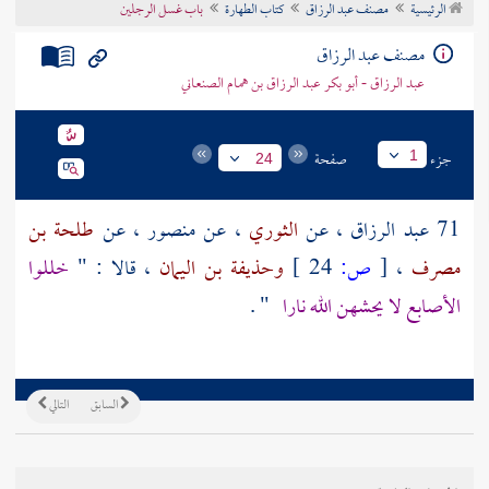
الرئيسية
مصنف عبد الرزاق
كتاب الطهارة
باب غسل الرجلين
تراجم الأعلام
مصنف عبد الرزاق
عبد الرزاق - أبو بكر عبد الرزاق بن همام الصنعاني
جزء
صفحة
1
24
71
عبد الرزاق
، عن
الثوري
، عن
منصور
، عن
طلحة بن
مصرف
،
[
ص:
24 ]
وحذيفة بن اليمان
، قالا : "
خللوا
الأصابع لا يحشهن الله نارا
" .
السابق
التالي