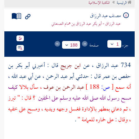
الرئيسية
المكتبة الإسلامية
تراجم الأعلام
مصنف عبد الرزاق
عبد الرزاق - أبو بكر عبد الرزاق بن همام الصنعاني
جزء
صفحة
1
188
734
عبد الرزاق
، عن
ابن جريج
قال : أخبرني
أبو بكر بن
حفص بن عمر
قال : حدثني
أبو عبد الرحمن
، عن
أبي عبد الله
،
أنه سمع
[
ص:
188 ]
عبد الرحمن بن عوف
، سأل
بلالا
كيف
مسح رسول الله صلى الله عليه وسلم على الخفين
؟ قال : " تبرز
، ثم دعاني بمطهر بالإداوة فغسل وجهه ويديه ، ومسح على خفيه
، وقال : على خماره للعمامة "
.