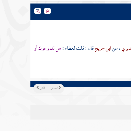
لدبري
، عن
ابن جريج
قال : قلت
لعطاء
:
هل للموعوك أو
السابق
التالي