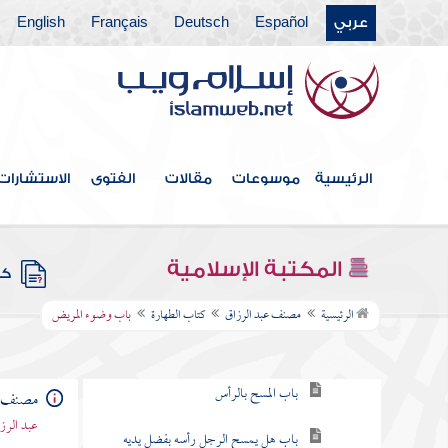
عربي
Español
Deutsch
Français
English
الرئيسية
موسوعات
مقالات
الفتوى
الاستشارات
فهرس الكتاب
المكتبة الإسلامية
كتب
كتاب الطهارة
الرئيسية
مصنف عبد الرزاق
كتاب الطهارة
باب وضوء المريض
باب غسل الذراعين
باب المسح بالرأس
مصنف ع
عبد الرزا
باب هل يمسح الرجل رأسه بفضل يديه