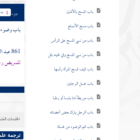
باب المسح بالأذنين
جزء
1
باب مسح الأصلع
باب وضوء 
باب من نسي المسح على الرأس
861
عبد ا
باب من نسي المسح وفي لحيته بلل
للمريض رخص
باب كيف تمسح المرأة رأسها
باب غسل الرجلين
باب من يطأ نتنا يابسا أو رطبا
باب الرجل يترك بعض أعضائه
الخدمات العلم
باب كم الوضوء من غسلة
ترجمة علم