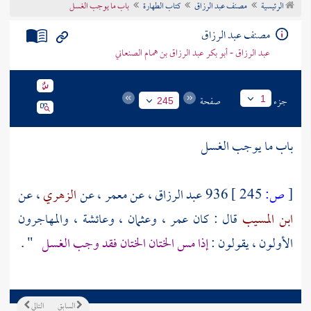
الرئيسية
مصنف عبد الرزاق
كتاب الطهارة
باب ما يوجب الغسل
تراجم الأعلام
مصنف عبد الرزاق
عبد الرزاق - أبو بكر عبد الرزاق بن همام الصنعاني
جزء
صفحة
1
245
باب ما يوجب الغسل
[
ص:
245 ]
936
عبد الرزاق
، عن
معمر
، عن
الزهري
، عن
ابن المسيب
قال : كان
عمر
،
وعثمان
،
وعائشة
، والمهاجرون
الأولون ، يقولون :
إذا مس الختان الختان فقد وجب الغسل
" .
السابق
التالي