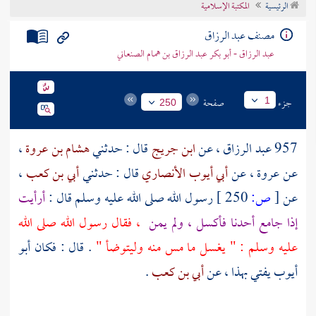
الرئيسية
المكتبة الإسلامية
تراجم الأعلام
مصنف عبد الرزاق
عبد الرزاق - أبو بكر عبد الرزاق بن همام الصنعاني
جزء
صفحة
1
250
957
عبد الرزاق
، عن
ابن جريج
قال : حدثني
هشام بن عروة
،
عن
عروة
، عن
أبي أيوب الأنصاري
قال : حدثني
أبي بن كعب
،
عن
[
ص:
250 ]
رسول الله صلى الله عليه وسلم قال :
أرأيت
إذا جامع أحدنا فأكسل ، ولم يمن
، فقال رسول الله صلى الله
عليه وسلم : " يغسل ما مس منه وليتوضأ "
. قال : فكان
أبو
أيوب
يفتي بهذا ، عن
أبي بن كعب
.