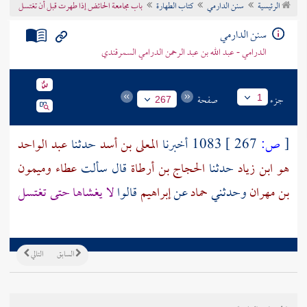
الرئيسية
سنن الدارمي
كتاب الطهارة
باب مجامعة الحائض إذا طهرت قبل أن تغتسل
تراجم الأعلام
سنن الدارمي
الدرامي - عبد الله بن عبد الرحمن الدرامي السمرقندي
جزء
صفحة
1
267
[
ص:
267 ]
1083 أخبرنا
المعلى بن أسد
حدثنا
عبد الواحد
هو ابن زياد
حدثنا
الحجاج بن أرطاة
قال سألت
عطاء
وميمون
بن مهران
وحدثني
حماد
عن
إبراهيم
قالوا
لا يغشاها حتى تغتسل
السابق
التالي