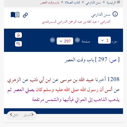
الرئيسية
سنن الدارمي
كتاب الصلاة
باب وقت العصر
تراجم الأعلام
سنن الدارمي
الدرامي - عبد الله بن عبد الرحمن الدرامي السمرقندي
جزء
صفحة
1
297
[
ص:
297 ]
باب وقت العصر
1208 أخبرنا
عبيد الله بن موسى
عن
ابن أبي ذئب
عن
الزهري
عن
أنس
أن رسول الله صلى الله عليه وسلم كان
يصلي العصر ثم
يذهب الذاهب إلى
العوالي
فيأتيها والشمس مرتفعة
السابق
التالي