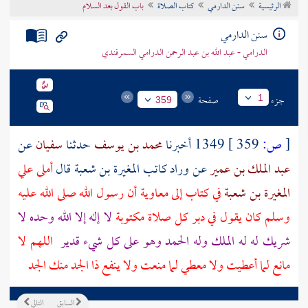
الرئيسية
سنن الدارمي
كتاب الصلاة
باب القول بعد السلام
تراجم الأعلام
سنن الدارمي
الدرامي - عبد الله بن عبد الرحمن الدرامي السمرقندي
جزء
صفحة
1
359
[
ص:
359 ]
1349 أخبرنا
محمد بن يوسف
حدثنا
سفيان
عن
عبد الملك بن عمير
عن
وراد
كاتب
المغيرة بن شعبة
قال
أملى علي
المغيرة بن شعبة
في كتاب إلى
معاوية
أن رسول الله صلى الله عليه
وسلم كان يقول في دبر كل صلاة مكتوبة
لا إله إلا الله وحده لا
شريك له له الملك وله الحمد وهو على كل شيء قدير
اللهم لا
مانع لما أعطيت ولا معطي لما منعت ولا ينفع ذا الجد منك الجد
السابق
التالي