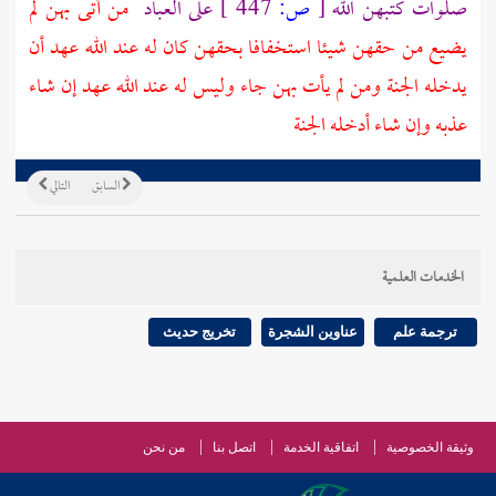
صلوات كتبهن الله
[
ص:
447 ]
على العباد
من أتى بهن لم
يضيع من حقهن شيئا استخفافا بحقهن كان له عند الله عهد أن
يدخله الجنة ومن لم يأت بهن جاء وليس له عند الله عهد إن شاء
عذبه وإن شاء أدخله الجنة
السابق
التالي
الخدمات العلمية
ترجمة علم
عناوين الشجرة
تخريج حديث
وثيقة الخصوصية
اتفاقية الخدمة
اتصل بنا
من نحن