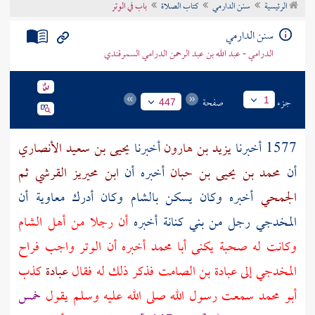
الرئيسية
سنن الدارمي
كتاب الصلاة
باب في الوتر
تراجم الأعلام
سنن الدارمي
الدرامي - عبد الله بن عبد الرحمن الدرامي السمرقندي
جزء
صفحة
1
447
1577 أخبرنا
يزيد بن هارون
أخبرنا
يحيى بن سعيد الأنصاري
أن
محمد بن يحيى بن حبان
أخبره أن
ابن محيريز القرشي ثم
الجمحي
أخبره وكان يسكن
بالشام
وكان أدرك
معاوية
أن
المخدجي
رجل من
بني كنانة
أخبره
أن رجلا من أهل
الشام
وكانت له صحبة يكنى
أبا محمد
أخبره أن الوتر واجب فراح
المخدجي
إلى
عبادة بن الصامت
فذكر ذلك له فقال
عبادة
كذب
أبو محمد
سمعت رسول الله صلى الله عليه وسلم يقول
خمس