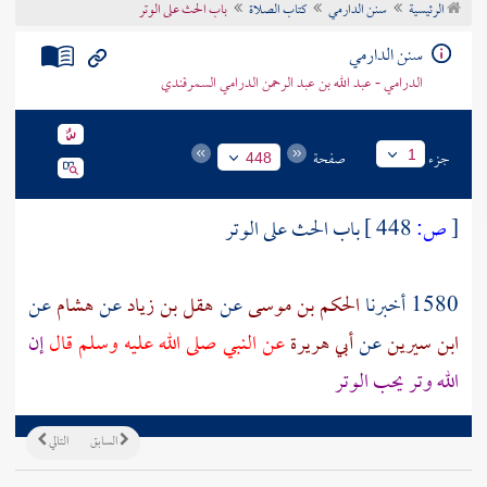
الرئيسية
سنن الدارمي
كتاب الصلاة
باب الحث على الوتر
تراجم الأعلام
سنن الدارمي
الدرامي - عبد الله بن عبد الرحمن الدرامي السمرقندي
جزء
صفحة
1
448
[
ص:
448 ]
باب الحث على الوتر
1580 أخبرنا
الحكم بن موسى
عن
هقل بن زياد
عن
هشام
عن
ابن سيرين
عن
أبي هريرة
عن النبي صلى الله عليه وسلم قال
إن
الله وتر يحب الوتر
السابق
التالي