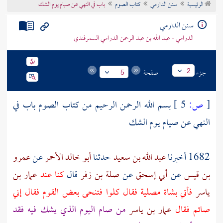
الرئيسية
سنن الدارمي
كتاب الصوم
باب في النهي عن صيام يوم الشك
تراجم الأعلام
سنن الدارمي
الدرامي - عبد الله بن عبد الرحمن الدرامي السمرقندي
جزء
صفحة
2
5
[
ص:
5 ]
بسم الله الرحمن الرحيم من كتاب الصوم باب في
النهي عن صيام يوم الشك
1682 أخبرنا
عبد الله بن سعيد
حدثنا
أبو خالد الأحمر
عن
عمرو
بن قيس
عن
أبي إسحق
عن
صلة بن زفر
قال
كنا عند
عمار بن
ياسر
فأتي بشاة مصلية فقال كلوا فتنحى بعض القوم فقال إني
صائم فقال
عمار بن ياسر
من صام اليوم الذي يشك فيه فقد