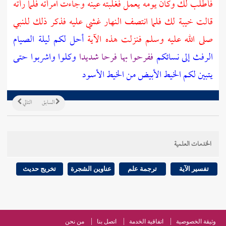
فأطلب لك وكان يومه يعمل فغلبته عينه وجاءت امرأته فلما رأته
قالت خيبة لك فلما انتصف النهار غشي عليه فذكر ذلك للنبي
صلى الله عليه وسلم فنزلت هذه الآية
أحل لكم ليلة الصيام
الرفث إلى نسائكم
ففرحوا بها فرحا شديدا
وكلوا واشربوا حتى
يتبين لكم الخيط الأبيض من الخيط الأسود
السابق
التالي
الخدمات العلمية
تفسير الآية
ترجمة علم
عناوين الشجرة
تخريج حديث
وثيقة الخصوصية
اتفاقية الخدمة
اتصل بنا
من نحن