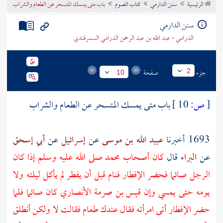
الرئيسية
سنن الدارمي
كتاب الصوم
باب متى يمسك المتسحر عن الطعام والشراب
تراجم الأعلام
سنن الدارمي
الدرامي - عبد الله بن عبد الرحمن الدرامي السمرقندي
جزء
صفحة
2
10
[
ص:
10 ]
باب متى يمسك المتسحر عن الطعام والشراب
1693 أخبرنا
عبيد الله بن موسى
عن
إسرائيل
عن
أبي إسحق
عن
البراء
قال
كان
أصحاب محمد
صلى الله عليه وسلم إذا كان
الرجل صائما فحضر الإفطار فنام قبل أن يفطر لم يأكل ليلته ولا
يومه حتى يمسي وإن
قيس بن صرمة الأنصاري
كان صائما فلما
حضر الإفطار أتى امرأته فقال عندك طعام فقالت لا ولكن أنطلق