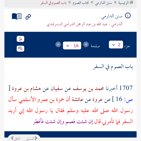
الرئيسية
سنن الدارمي
كتاب الصوم
باب الصوم في السفر
تراجم الأعلام
سنن الدارمي
الدرامي - عبد الله بن عبد الرحمن الدرامي السمرقندي
جزء
صفحة
2
16
باب الصوم في السفر
1707 أخبرنا
محمد بن يوسف
عن
سفيان
عن
هشام بن عروة
[
ص:
16 ]
عن
عروة
عن
عائشة
أن
حمزة بن عمرو الأسلمي
سأل
رسول الله صلى الله عليه وسلم فقال يا رسول الله إني أريد
السفر فما تأمرني قال
إن شئت فصم وإن شئت فأفطر
السابق
التالي