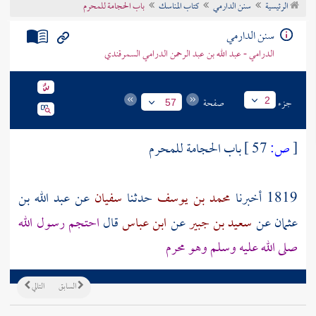
الرئيسية
سنن الدارمي
كتاب المناسك
باب الحجامة للمحرم
تراجم الأعلام
سنن الدارمي
الدرامي - عبد الله بن عبد الرحمن الدرامي السمرقندي
جزء
صفحة
2
57
[
ص:
57 ]
باب الحجامة للمحرم
1819 أخبرنا
محمد بن يوسف
حدثنا
سفيان
عن
عبد الله بن
عثمان
عن
سعيد بن جبير
عن
ابن عباس
قال
احتجم رسول الله
صلى الله عليه وسلم وهو محرم
السابق
التالي