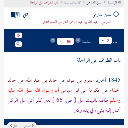
الرئيسية
سنن الدارمي
كتاب المناسك
باب الطواف على الراحلة
تراجم الأعلام
سنن الدارمي
الدرامي - عبد الله بن عبد الرحمن الدرامي السمرقندي
جزء
صفحة
2
66
باب الطواف على الراحلة
1845 أخبرنا
عمرو بن عون
عن
خالد بن عبد الله
عن
خالد
الحذاء
عن
عكرمة
عن
ابن عباس
أن رسول الله صلى الله عليه
وسلم
طاف
بالبيت
على
[
ص:
66 ]
بعير كلما أتى على الركن
أشار إليه بشيء في يده وكبر
السابق
التالي