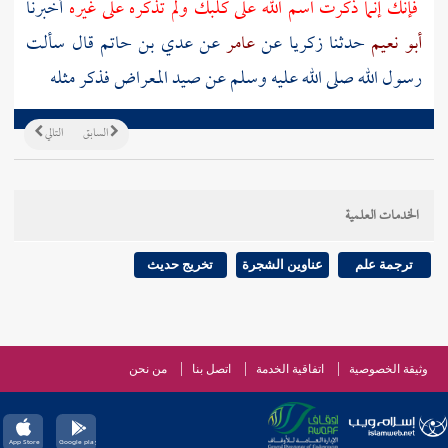
فإنك إنما ذكرت اسم الله على كلبك ولم تذكره على غيره
أخبرنا
أبو نعيم
حدثنا
زكريا
عن
عامر
عن
عدي بن حاتم
قال سألت
رسول الله صلى الله عليه وسلم عن صيد المعراض فذكر مثله
السابق
التالي
الخدمات العلمية
ترجمة علم
عناوين الشجرة
تخريج حديث
وثيقة الخصوصية
اتفاقية الخدمة
اتصل بنا
من نحن