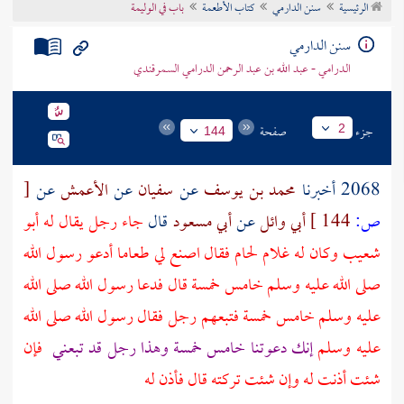
الرئيسية
سنن الدارمي
كتاب الأطعمة
باب في الوليمة
تراجم الأعلام
سنن الدارمي
الدرامي - عبد الله بن عبد الرحمن الدرامي السمرقندي
جزء
صفحة
2
144
2068 أخبرنا
محمد بن يوسف
عن
سفيان
عن
الأعمش
عن
[
ص:
144 ]
أبي وائل
عن
أبي مسعود
قال
جاء رجل يقال له
أبو
شعيب
وكان له غلام لحام فقال اصنع لي طعاما أدعو رسول الله
صلى الله عليه وسلم خامس خمسة قال فدعا رسول الله صلى الله
عليه وسلم خامس خمسة فتبعهم رجل فقال رسول الله صلى الله
عليه وسلم
إنك دعوتنا خامس خمسة وهذا رجل قد تبعني
فإن
شئت أذنت له وإن شئت تركته قال فأذن له