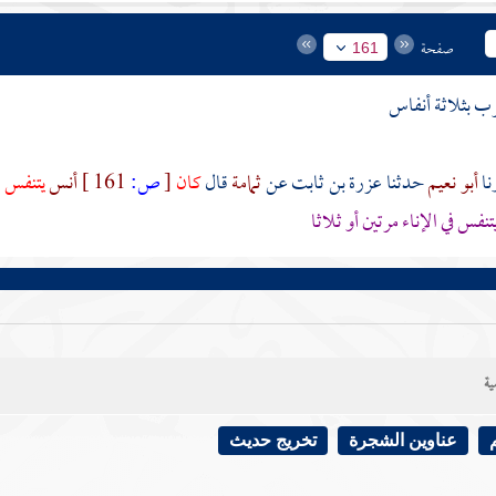
صفحة
161
ب بثلاثة أنفاس
أبو نعيم
حدثنا
عزرة بن ثابت
عن
ثمامة
قال
كان
[
ص:
161 ]
أنس
يتنفس ف
تنفس في الإناء مرتين أو ثلاثا
ية
عناوين الشجرة
تخريج حديث