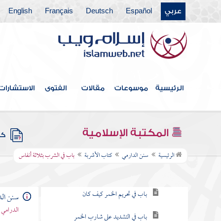
عربي
Español
Deutsch
Français
English
كتاب الزكاة
كتاب الصوم
كتاب المناسك
كتاب الأضاحي
الرئيسية
موسوعات
مقالات
الفتوى
الاستشارات
كتاب الصيد
كتاب الأطعمة
المكتبة الإسلامية
كتب
كتاب الأشربة
الرئيسية
سنن الدارمي
كتاب الأشربة
باب في الشرب بثلاثة أنفاس
باب ما جاء في الخمر
باب في تحريم الخمر كيف كان
سنن الد
الدرامي 
باب في التشديد على شارب الخمر