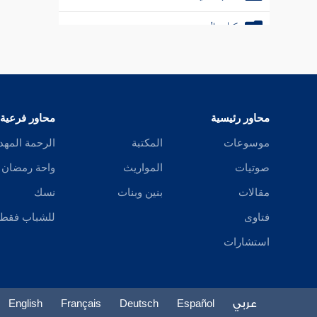
كتاب البيوع
كتاب الاستئذان
كتاب الرقاق
محاور رئيسية
محاور فرعية
كتاب الفرائض
موسوعات
المكتبة
الرحمة المهد
كتاب الوصايا
صوتيات
المواريث
واحة رمضان
كتاب فضائل القرآن
مقالات
بنين وبنات
نسك
فتاوى
للشباب فقط
استشارات
عربي
Español
Deutsch
Français
English