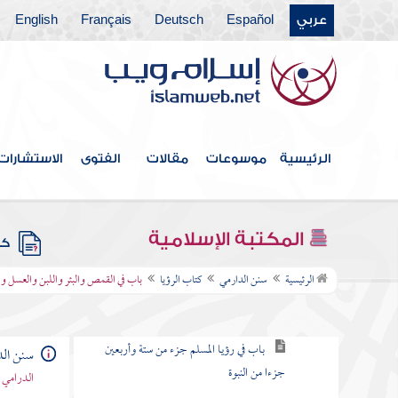
عربي
Español
Deutsch
Français
English
كتاب الصوم
كتاب المناسك
كتاب الأضاحي
كتاب الصيد
الرئيسية
موسوعات
مقالات
الفتوى
الاستشارات
كتاب الأطعمة
كتاب الأشربة
المكتبة الإسلامية
كتب
كتاب الرؤيا
الرئيسية
سنن الدارمي
كتاب الرؤيا
باب في القمص والبئر واللبن والعسل وا
باب في قوله تعالى لهم البشرى في الحياة الدنيا
باب في رؤيا المسلم جزء من ستة وأربعين
سنن الد
جزءا من النبوة
الدرامي 