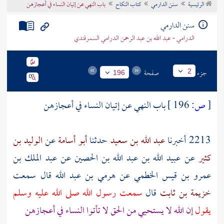
الرئيسية
سنن الدارمي
كتاب النكاح
باب النهي عن إتيان النساء في أعجازهن
تراجم الأعلام
سنن الدارمي
الدرامي - عبد الله بن عبد الرحمن الدرامي السمرقندي
جزء
صفحة
2
196
[
ص:
196 ]
باب النهي عن إتيان النساء في أعجازهن
2213 أخبرنا
عبد الله بن سعيد
حدثنا
أبو أسامة
عن
الوليد بن
كثير
عن
عبيد الله بن عبد الله بن الحصين
عن
عبد الملك بن
عمرو بن قيس الخطمي
عن
هرمي بن عبد الله
قال سمعت
خزيمة بن ثابت
قال
سمعت رسول الله صلى الله عليه وسلم
يقول
إن الله لا يستحيي من الحق لا تأتوا النساء في أعجازهن