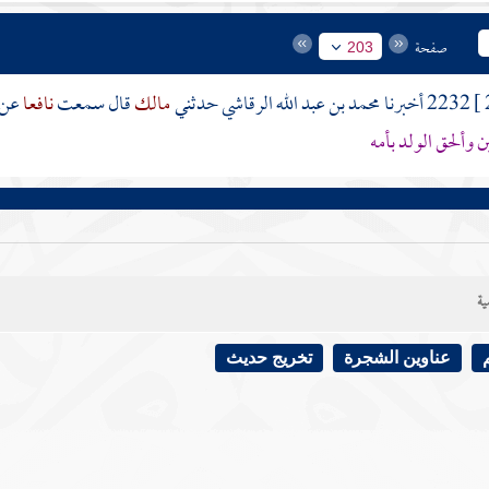
صفحة
203
2232 أخبرنا
محمد بن عبد الله الرقاشي
حدثني
مالك
قال سمعت
نافعا
عن
ين وألحق الولد بأمه
ية
عناوين الشجرة
تخريج حديث