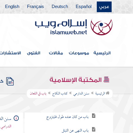
عربي
Español
Deutsch
Français
English
كتاب المناسك
كتاب الأضاحي
كتاب الصيد
كتاب الأطعمة
الرئيسية
موسوعات
مقالات
الفتوى
الاستشارات
كتاب الأشربة
كتاب الرؤيا
المكتبة الإسلامية
كتب
كتاب النكاح
الرئيسية
سنن الدارمي
كتاب النكاح
باب في اللعان
باب الحث على التزويج
باب من كان عنده طول فليتزوج
سنن الد
الدرامي 
باب النهي عن التبتل