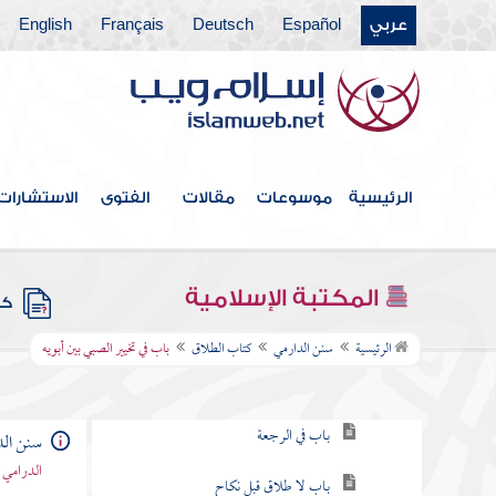
عربي
Español
Deutsch
Français
English
كتاب الأضاحي
كتاب الصيد
كتاب الأطعمة
كتاب الأشربة
الرئيسية
موسوعات
مقالات
الفتوى
الاستشارات
كتاب الرؤيا
كتاب النكاح
المكتبة الإسلامية
كتب
كتاب الطلاق
الرئيسية
سنن الدارمي
كتاب الطلاق
باب في تخيير الصبي بين أبويه
باب السنة في الطلاق
باب في الرجعة
سنن الد
الدرامي 
باب لا طلاق قبل نكاح