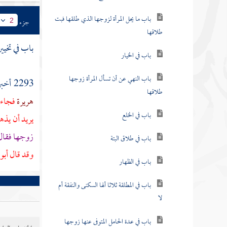
باب ما يحل المرأة لزوجها الذي طلقها فبت
جزء
2
طلاقها
باب في تخيير
باب في الخيار
باب النهي عن أن تسأل المرأة زوجها
2293 أخبرنا
طلاقها
هريرة
فجاءت
باب في الخلع
يريد أن يذه
زوجها فقال
باب في طلاق البتة
وقد قال
أبو
باب في الظهار
باب في المطلقة ثلاثا ألها السكنى والنفقة أم
لا
باب في عدة الحامل المتوفى عنها زوجها