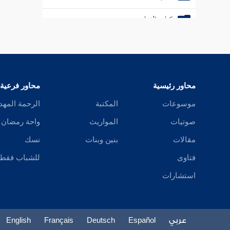
كتاب الديات
كتاب الجهاد
كتاب السير
محاور رئيسية
محاور فرعية
كتاب البيوع
موسوعات
المكتبة
الرحمة المهد
كتاب الاستئذان
صوتيات
المواريث
واحة رمضان
كتاب الرقاق
مقالات
بنين وبنات
نسك
كتاب الفرائض
فتاوى
للشباب فقط
استشارات
كتاب الوصايا
كتاب فضائل القرآن
عربي
Español
Deutsch
Français
English