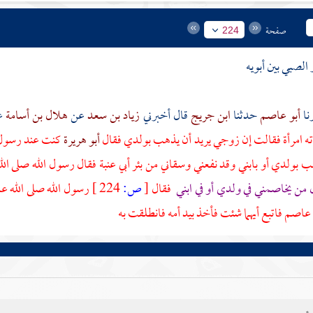
صفحة
224
 الصبي بين أبويه
أبو عاصم
حدثنا
ابن جريج
قال أخبرني
زياد بن سعد
عن
هلال بن أسامة
ع
ه امرأة فقالت إن زوجي يريد أن يذهب بولدي فقال
أبو هريرة
كنت عند رسول ا
ب بولدي أو بابني وقد نفعني وسقاني من
بئر أبي عنبة
فقال رسول الله صلى ال
 من يخاصمني في ولدي أو في ابني
فقال
[
ص:
224 ]
رسول الله صلى الله عل
 عاصم
فاتبع أيهما شئت فأخذ بيد أمه فانطلقت به