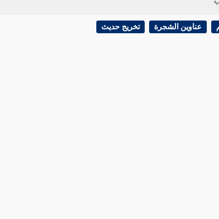
ية
عناوين الشجرة
تخريج حديث