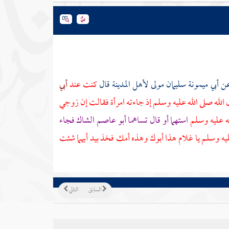
ن
أبي ميمونة سليمان
مولى لأهل
المدينة
قال
كنت عند
أبي
لله صلى الله عليه وسلم إذ جاءته امرأة فقالت إن زوجي
له عليه وسلم
استهما أو قال تساهما
أبو عاصم
الشاك فجاء
يه وسلم يا غلام هذا أبوك وهذه أمك فخذ بيد أيهما شئت
السابق
التالي