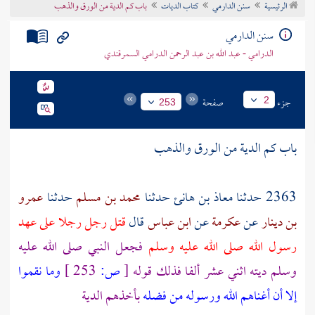
الرئيسية
سنن الدارمي
كتاب الديات
باب كم الدية من الورق والذهب
تراجم الأعلام
سنن الدارمي
الدرامي - عبد الله بن عبد الرحمن الدرامي السمرقندي
جزء
صفحة
2
253
باب كم الدية من الورق والذهب
2363 حدثنا
معاذ بن هانئ
حدثنا
محمد بن مسلم
حدثنا
عمرو
بن دينار
عن
عكرمة
عن
ابن عباس
قال
قتل رجل رجلا على عهد
رسول الله صلى الله عليه وسلم
فجعل النبي صلى الله عليه
وسلم ديته اثني عشر ألفا فذلك قوله
[
ص:
253 ]
وما نقموا
إلا أن أغناهم الله ورسوله من فضله
بأخذهم الدية