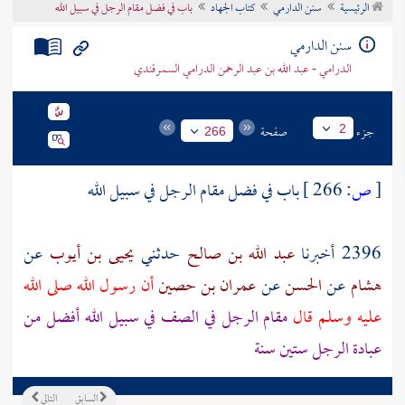
الرئيسية
سنن الدارمي
كتاب الجهاد
باب في فضل مقام الرجل في سبيل الله
تراجم الأعلام
سنن الدارمي
الدرامي - عبد الله بن عبد الرحمن الدرامي السمرقندي
جزء
صفحة
2
266
[
ص:
266 ]
باب في فضل مقام الرجل في سبيل الله
2396 أخبرنا
عبد الله بن صالح
حدثني
يحيى بن أيوب
عن
هشام
عن
الحسن
عن
عمران بن حصين
أن رسول الله صلى الله
عليه وسلم قال
مقام الرجل في الصف في سبيل الله أفضل من
عبادة الرجل ستين سنة
السابق
التالي