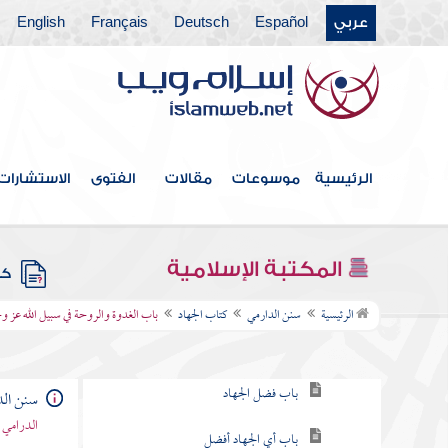
عربي
Español
Deutsch
Français
English
كتاب الرؤيا
كتاب النكاح
كتاب الطلاق
كتاب الحدود
الرئيسية
موسوعات
مقالات
الفتوى
الاستشارات
كتاب النذور والأيمان
كتاب الديات
المكتبة الإسلامية
كتب
كتاب الجهاد
الرئيسية
سنن الدارمي
كتاب الجهاد
باب الغدوة والروحة في سبيل الله عز 
باب الجهاد في سبيل الله أفضل الأعمال
باب فضل الجهاد
سنن الد
الدرامي 
باب أي الجهاد أفضل