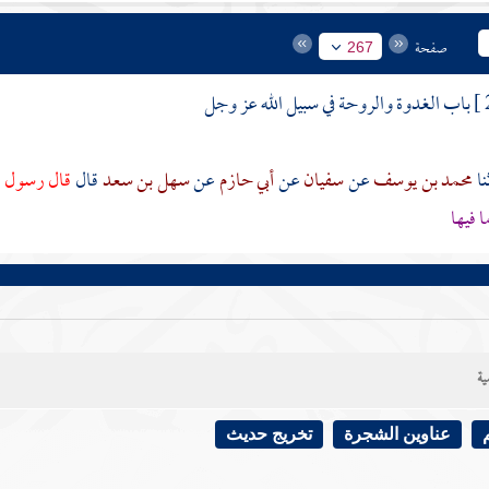
صفحة
267
باب الغدوة والروحة في سبيل الله عز وجل
محمد بن يوسف
عن
سفيان
عن
أبي حازم
عن
سهل بن سعد
قال
قال رسول ا
ا فيها
ية
عناوين الشجرة
تخريج حديث