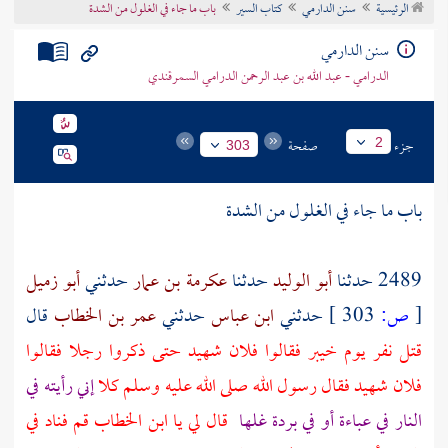
الرئيسية
سنن الدارمي
كتاب السير
باب ما جاء في الغلول من الشدة
تراجم الأعلام
سنن الدارمي
الدرامي - عبد الله بن عبد الرحمن الدرامي السمرقندي
جزء
صفحة
2
303
باب ما جاء في الغلول من الشدة
2489 حدثنا
أبو الوليد
حدثنا
عكرمة بن عمار
حدثني
أبو زميل
[
ص:
303 ]
حدثني
ابن عباس
حدثني
عمر بن الخطاب
قال
قتل نفر يوم
خيبر
فقالوا فلان شهيد حتى ذكروا رجلا فقالوا
فلان شهيد فقال رسول الله صلى الله عليه وسلم كلا
إني رأيته في
النار في عباءة أو في بردة غلها
قال لي يا
ابن الخطاب
قم فناد في