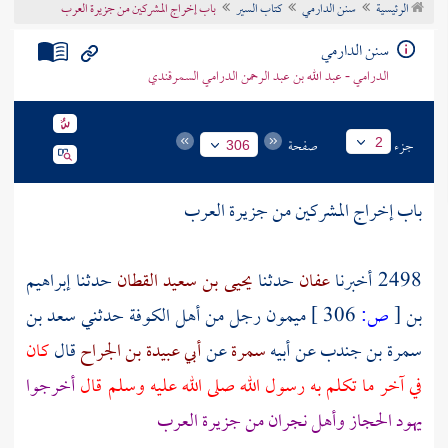
الرئيسية
سنن الدارمي
كتاب السير
باب إخراج المشركين من جزيرة العرب
تراجم الأعلام
سنن الدارمي
الدرامي - عبد الله بن عبد الرحمن الدرامي السمرقندي
جزء
صفحة
2
306
باب إخراج المشركين من
جزيرة العرب
2498 أخبرنا
عفان
حدثنا
يحيى بن سعيد القطان
حدثنا
إبراهيم
بن
[
ص:
306 ]
ميمون
رجل من أهل
الكوفة
حدثني
سعد بن
سمرة بن جندب
عن أبيه
سمرة
عن
أبي عبيدة بن الجراح
قال
كان
في آخر ما تكلم به رسول الله صلى الله عليه وسلم قال
أخرجوا
يهود
الحجاز
وأهل
نجران
من
جزيرة العرب