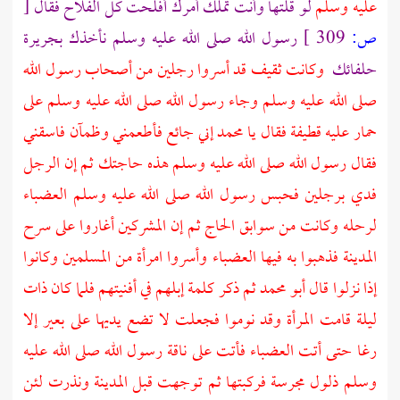
عليه وسلم
لو قلتها وأنت تملك أمرك أفلحت كل الفلاح فقال
[
ص:
309 ]
رسول الله صلى الله عليه وسلم نأخذك بجريرة
حلفائك
وكانت
ثقيف
قد أسروا رجلين من أصحاب رسول الله
صلى الله عليه وسلم وجاء رسول الله صلى الله عليه وسلم على
حمار عليه قطيفة فقال يا محمد إني جائع فأطعمني وظمآن فاسقني
فقال رسول الله صلى الله عليه وسلم هذه حاجتك ثم إن الرجل
فدي برجلين فحبس رسول الله صلى الله عليه وسلم العضباء
لرحله وكانت من سوابق الحاج ثم إن المشركين أغاروا على سرح
المدينة
فذهبوا به فيها العضباء وأسروا امرأة من المسلمين وكانوا
إذا نزلوا قال أبو محمد ثم ذكر كلمة إبلهم في أفنيتهم فلما كان ذات
ليلة قامت المرأة وقد نوموا فجعلت لا تضع يديها على بعير إلا
رغا حتى أتت العضباء فأتت على ناقة رسول الله صلى الله عليه
وسلم ذلول مجرسة فركبتها ثم توجهت قبل
المدينة
ونذرت لئن