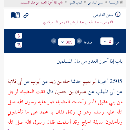
الرئيسية
سنن الدارمي
كتاب السير
باب إذا أحرز العدو من مال المسلمين
تراجم الأعلام
سنن الدارمي
الدرامي - عبد الله بن عبد الرحمن الدرامي السمرقندي
جزء
صفحة
2
309
باب إذا أحرز العدو من مال المسلمين
2505 أخبرنا
أبو نعيم
حدثنا
حماد بن زيد
عن
أيوب
عن
أبي قلابة
عن
أبي المهلب
عن
عمران بن حصين
قال
كانت العضباء لرجل
من
بني عقيل
فأسر وأخذت العضباء فمر عليه رسول الله صلى
الله عليه وسلم وهو في وثاق فقال يا محمد على ما تأخذوني
وتأخذون سابقة الحاج وقد أسلمت فقال رسول الله صلى الله